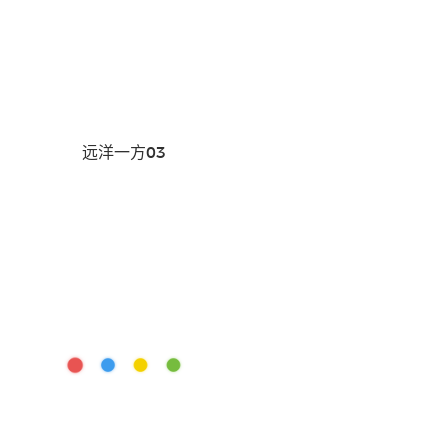
远洋一方03