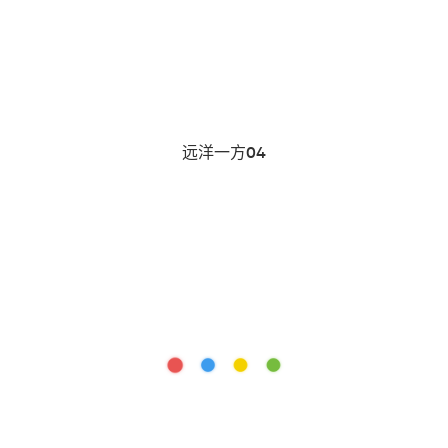
远洋一方04