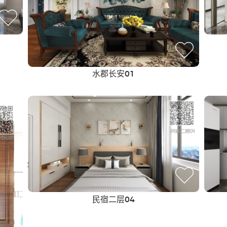
水郡长安01
民宿二层04