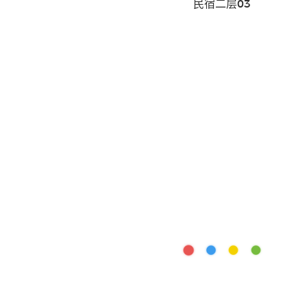
民宿二层03
民宿二层02