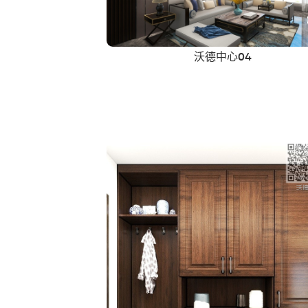
沃德中心04
酒店家具