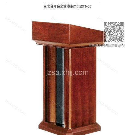
主席台开会桌油漆主席桌ZXT-03
民用家具
沈阳板材
唐山板材
现代办公家具