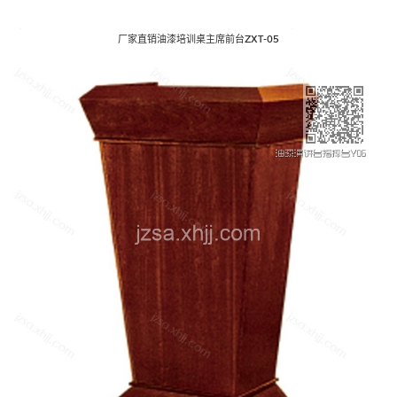
厂家直销油漆培训桌主席前台ZXT-05