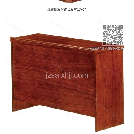
现货批发演讲台发言台Y04
中式办公家具
钢制办公家具
酒店家具