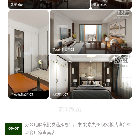
效果图04
效果图03
望京南湖公园02
望京南湖公园03
沃德中心07
新闻动态
办公电脑桌批发选择哪个厂家 北京九州顺安板式班台经
08-07
理台厂家直营店