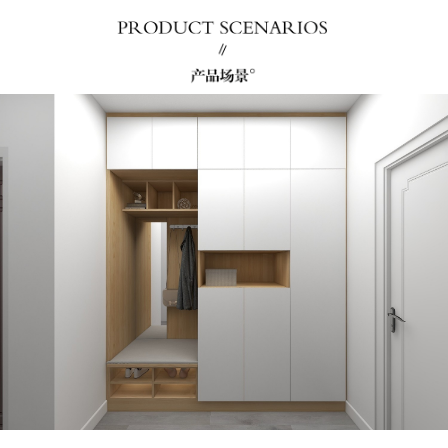
唐山板材
现代办公家具
中式办公家具
钢制办公家具