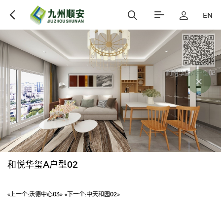
EN
和悦华玺A户型02
«上一个:
沃德中心03»
«下一个:
中天和园02»