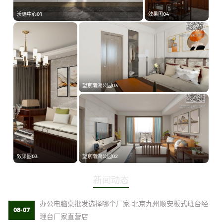
沃德中心01
效果图04
望京南湖公园03
效果图03
望京南湖公园02
新闻动态
办公电脑桌批发选择哪个厂家 北京九州顺安板式班台经
08-07
理台厂家直营店