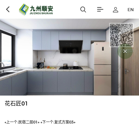
EN
花石匠01
«上一个:
民宿二层01»
«下一个:
复式方案03»